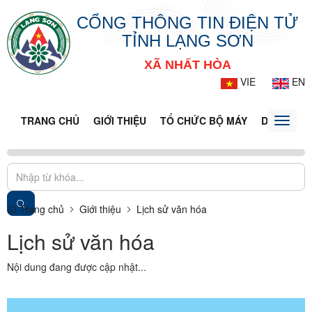
CỔNG THÔNG TIN ĐIỆN TỬ
TỈNH LẠNG SƠN
XÃ NHẤT HÒA
VIE
EN
TRANG CHỦ
GIỚI THIỆU
TỔ CHỨC BỘ MÁY
DOANH NG
Toggle
naviga
Trang chủ
Giới thiệu
Lịch sử văn hóa
Lịch sử văn hóa
Nội dung đang được cập nhật...