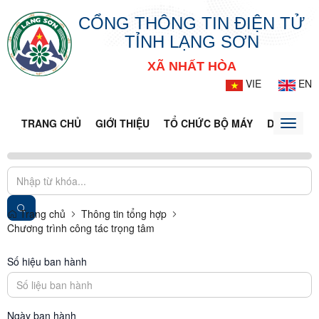
CỔNG THÔNG TIN ĐIỆN TỬ
TỈNH LẠNG SƠN
XÃ NHẤT HÒA
VIE
EN
TRANG CHỦ
GIỚI THIỆU
TỔ CHỨC BỘ MÁY
DOANH NG
Toggle
naviga
Trang chủ
Thông tin tổng hợp
Chương trình công tác trọng tâm
Số hiệu ban hành
Ngày ban hành