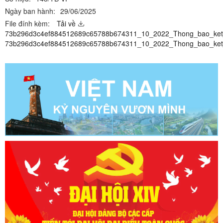
Ngày ban hành:
29/06/2025
File đính kèm:
Tải về
73b296d3c4ef884512689c65788b674311_10_2022_Thong_bao_ket_
73b296d3c4ef884512689c65788b674311_10_2022_Thong_bao_ket