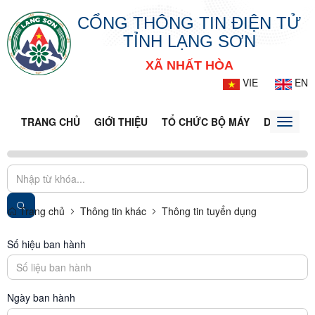
CỔNG THÔNG TIN ĐIỆN TỬ
TỈNH LẠNG SƠN
XÃ NHẤT HÒA
VIE
EN
TRANG CHỦ
GIỚI THIỆU
TỔ CHỨC BỘ MÁY
DOANH NG
Toggle
naviga
Trang chủ
Thông tin khác
Thông tin tuyển dụng
Số hiệu ban hành
Ngày ban hành