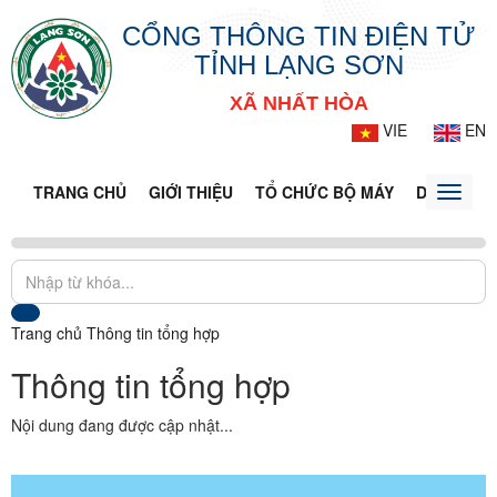
CỔNG THÔNG TIN ĐIỆN TỬ
TỈNH LẠNG SƠN
XÃ NHẤT HÒA
VIE
EN
TRANG CHỦ
GIỚI THIỆU
TỔ CHỨC BỘ MÁY
DOANH NG
Toggle
naviga
Trang chủ
Thông tin tổng hợp
Thông tin tổng hợp
Nội dung đang được cập nhật...