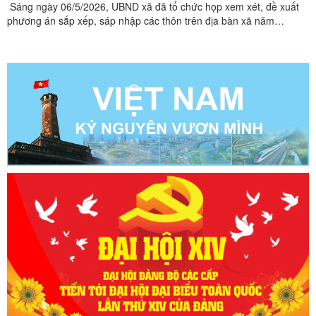
Sáng ngày 06/5/2026, UBND xã đã tổ chức họp xem xét, đề xuất
phương án sắp xếp, sáp nhập các thôn trên địa bàn xã năm
2026.Dự hội nghị có đồng chí Dương Xuân Văn, Bí thư Đảng ủy,
Chủ tịch HĐND xã, đồng chí Lê Đức Thọ, Phó bí thư Thường trực
Đảng ủy xã, đồng chí Dương Hữu Phong, Phó Bí thư Đảng ủy, ...