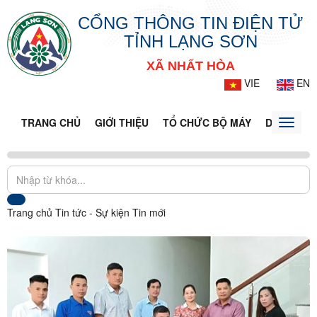
CỔNG THÔNG TIN ĐIỆN TỬ
TỈNH LẠNG SƠN
XÃ NHẤT HÒA
VIE
EN
TRANG CHỦ
GIỚI THIỆU
TỔ CHỨC BỘ MÁY
DOANH NG
Toggle
naviga
Trang chủ
Tin tức - Sự kiện
Tin mới