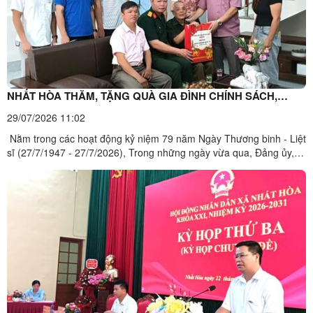
NHẤT HÒA THĂM, TẶNG QUÀ GIA ĐÌNH CHÍNH SÁCH,
NGƯỜI CÓ CÔNG NHÂN DỊP KỶ NIỆM 79 NĂM NGÀY
29/07/2026 11:02
THƯƠNG BINH - LIỆT SĨ
Nằm trong các hoạt động kỷ niệm 79 năm Ngày Thương binh - Liệt
sĩ (27/7/1947 - 27/7/2026), Trong những ngày vừa qua, Đảng ủy,
HĐND, UBND, Ủy ban MTTQ Việt Nam xã Nhất Hòa đã thành lập
các đoàn công tác đến thăm hỏi, tặng quà các gia đình chính sách,
người có công trên địa bàn.Tham gia các đoàn có ...