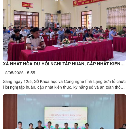
huyết.Đồng chí La Thị Ngọc Ánh – Chi ...
XÃ NHẤT HÒA DỰ HỘI NGHỊ TẬP HUẤN, CẬP NHẬT KIẾN
THỨC KỸ NĂNG SỐ VÀ AN TOÀN THÔNG TIN NĂM 2026
12/05/2026 15:55
Sáng ngày 12/5, Sở Khoa học và Công nghệ tỉnh Lạng Sơn tổ chức
Hội nghị tập huấn, cập nhật kiến thức, kỹ năng số và an toàn thông
tin cho thành viên Tổ công nghệ số cộng đồng và đồng bào dân tộc
thiểu số năm 2026 bằng hình thức trực tiếp và trực tuyến tới các
điểm cầu xã, phường trên địa bàn ...