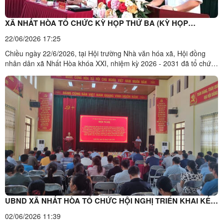
XÃ NHẤT HÒA TỔ CHỨC KỲ HỌP THỨ BA (KỲ HỌP
CHUYÊN ĐỀ) HĐND XÃ KHÓA XXI, NHIỆM KỲ 2026 - 2031
22/06/2026 17:25
Chiều ngày 22/6/2026, tại Hội trường Nhà văn hóa xã, Hội đồng
nhân dân xã Nhất Hòa khóa XXI, nhiệm kỳ 2026 - 2031 đã tổ chức
Kỳ họp thứ ba (Kỳ họp chuyên đề) để xem xét, quyết định một số
nội dung quan trọng thuộc thẩm quyền của HĐND xã liên quan đến
công tác sắp xếp, sáp nhập các thôn trên địa bàn ...
UBND XÃ NHẤT HÒA TỔ CHỨC HỘI NGHỊ TRIỂN KHAI KẾ
HOẠCH THỰC HIỆN CÔNG TÁC ĐO ĐẠC, LẬP HỒ SƠ ĐỊA
02/06/2026 11:39
CHÍNH VÀ XÂY DỰNG CƠ SỞ DỮ LIỆU ĐẤT ĐAI