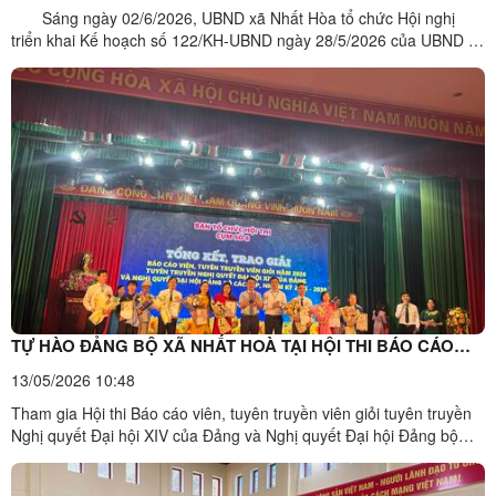
Sáng ngày 02/6/2026, UBND xã Nhất Hòa tổ chức Hội nghị
triển khai Kế hoạch số 122/KH-UBND ngày 28/5/2026 của UBND xã
về thực hiện Kế hoạch số 154/KH-UBND của UBND tỉnh Lạng Sơn
triển khai Kế hoạch số 2959/KH-BNNMT-BCA của Bộ Nông nghiệp
và Môi trường và Bộ Công an về tăng cường đẩy mạnh công ...
TỰ HÀO ĐẢNG BỘ XÃ NHẤT HOÀ TẠI HỘI THI BÁO CÁO
VIÊN, TUYÊN TRUYỀN VIÊN GIỎI CỤM SỐ 8 NĂM 2026.
13/05/2026 10:48
Tham gia Hội thi Báo cáo viên, tuyên truyền viên giỏi tuyên truyền
Nghị quyết Đại hội XIV của Đảng và Nghị quyết Đại hội Đảng bộ
các cấp nhiệm kỳ 2025–2030, Cụm số 8, Đảng bộ xã Nhất Hoà có
02 đồng chí tham gia dự thi với tinh thần tự tin, trách nhiệm và nhiệt