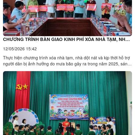
CHƯƠNG TRÌNH BÀN GIAO KINH PHÍ XÓA NHÀ TẠM, NHÀ
DỘT NÁT VÀ HỖ TRỢ CHO NGƯỜNG DÂN BỊ THIỆT HẠI DO
12/05/2026 15:42
MƯA LŨ
Thực hiện chương trình xóa nhà tạm, nhà dột nát và kịp thời hỗ trợ
người dân bị ảnh hưởng do mưa bão gây ra trong năm 2025, sáng
ngày 12/5/2026, UBND xã phối hợp với Ủy ban MTTQ Việt Nam xã
Nhất Hòa tổ chức chương trình bàn giao kinh phí hỗ trợ xóa nhà
tạm, nhà dột nát và hỗ trợ các hộ dân bị thiệt ...