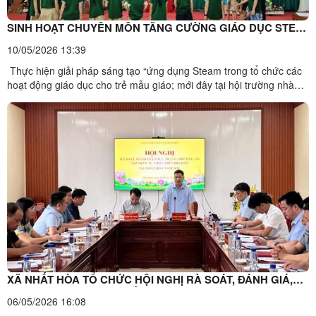
SINH HOẠT CHUYÊN MÔN TĂNG CƯỜNG GIÁO DỤC STEM
TRONG CHƯƠNG TRÌNH GIÁO DỤC MẦM NON; BỒI
10/05/2026 13:39
DƯỠNG THỰC HIỆN CHỮ KÝ SỐ
Thực hiện giải pháp sáng tạo “ứng dụng Steam trong tổ chức các
hoạt động giáo dục cho trẻ mẫu giáo; mới đây tại hội trường nhà
Văn Hóa Tân Thành cũ, trường Mầm non Nhất Hòa, Nhất Tiến, Tân
Thành, tổ chức sinh hoạt chuyên môn lần thứ 2 năm học 2025 -
2026. Với mục đích tăng cường trao đổi, chia sẻ ...
XÃ NHẤT HÒA TỔ CHỨC HỘI NGHỊ RÀ SOÁT, ĐÁNH GIÁ,
ĐỀ XUẤT PHƯƠNG ÁN SẮP XẾP THÔN TRÊN ĐỊA BÀN XÃ
06/05/2026 16:08