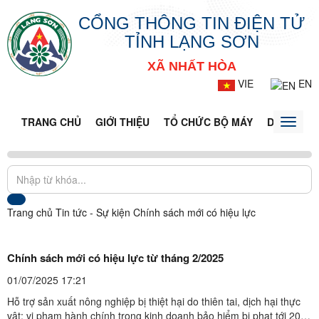
CỔNG THÔNG TIN ĐIỆN TỬ
TỈNH LẠNG SƠN
XÃ NHẤT HÒA
VIE
EN
TRANG CHỦ
GIỚI THIỆU
TỔ CHỨC BỘ MÁY
DOANH NG
Toggle
naviga
Trang chủ
Tin tức - Sự kiện
Chính sách mới có hiệu lực
Chính sách mới có hiệu lực từ tháng 2/2025
01/07/2025 17:21
Hỗ trợ sản xuất nông nghiệp bị thiệt hại do thiên tai, dịch hại thực
vật; vi phạm hành chính trong kinh doanh bảo hiểm bị phạt tới 200