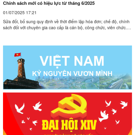
Chính sách mới có hiệu lực từ tháng 6/2025
sinh, học viên ở vùng đồng bào ...
01/07/2025 17:21
Sửa đổi, bổ sung quy định về thời điểm lập hóa đơn; chế độ, chính
sách đối với chuyên gia cao cấp là cán bộ, công chức, viên chức...
là những chính sách mới có hiệu lực từ tháng 6/2025. Chính sách
mới có hiệu lực từ tháng 6/2025 Sửa đổi, bổ sung quy định về thời
điểm lập hóa đơn từ 1/6Nghị định ...