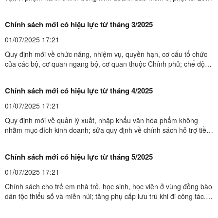
triệu đồng... là những chính sách mới có hiệu lực từ tháng
2/2025. Chính sách mới có hiệu lực từ tháng 2/2025.Sửa quy định
Chính sách mới có hiệu lực từ tháng 3/2025
về Kiểm lâm và Lực lượng chuyên trách bảo ...
01/07/2025 17:21
Quy định mới về chức năng, nhiệm vụ, quyền hạn, cơ cấu tổ chức
của các bộ, cơ quan ngang bộ, cơ quan thuộc Chính phủ; chế độ
cho dân quân tự vệ; miễn thị thực... là những chính sách mới có
hiệu lực từ tháng 3/2025. Quy định mới về chức năng, nhiệm vụ,
Chính sách mới có hiệu lực từ tháng 4/2025
quyền hạn, cơ cấu tổ chức của các bộ, cơ quan ...
01/07/2025 17:21
Quy định mới về quản lý xuất, nhập khẩu văn hóa phẩm không
nhằm mục đích kinh doanh; sửa quy định về chính sách hỗ trợ tiền
đóng học phí, chi phí sinh hoạt đối với sinh viên sư phạm... là
những chính sách mới có hiệu lực từ tháng 4/2025. Chính sách
Chính sách mới có hiệu lực từ tháng 5/2025
mới có hiệu lực từ tháng 4/2025Quy định mới về ...
01/07/2025 17:21
Chính sách cho trẻ em nhà trẻ, học sinh, học viên ở vùng đồng bào
dân tộc thiểu số và miền núi; tăng phụ cấp lưu trú khi đi công tác...
là những chính sách mới có hiệu lực từ tháng 5/2025. Chính sách
mới có hiệu lực từ tháng 5/2025Chính sách cho trẻ em nhà trẻ, học