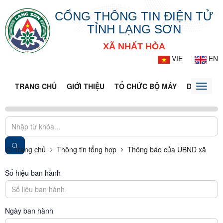
CỔNG THÔNG TIN ĐIỆN TỬ
TỈNH LẠNG SƠN
XÃ NHẤT HÒA
VIE
EN
TRANG CHỦ
GIỚI THIỆU
TỔ CHỨC BỘ MÁY
DOANH NG
Toggle
naviga
Trang chủ
Thông tin tổng hợp
Thông báo của UBND xã
Số hiệu ban hành
Ngày ban hành