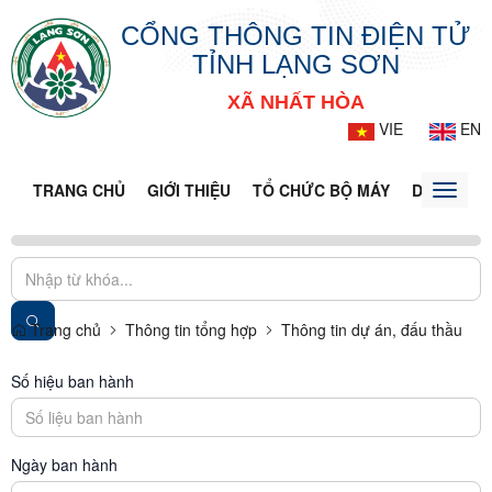
CỔNG THÔNG TIN ĐIỆN TỬ
TỈNH LẠNG SƠN
XÃ NHẤT HÒA
VIE
EN
TRANG CHỦ
GIỚI THIỆU
TỔ CHỨC BỘ MÁY
DOANH NG
Toggle
naviga
Trang chủ
Thông tin tổng hợp
Thông tin dự án, đấu thầu
Số hiệu ban hành
Ngày ban hành